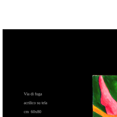
V
i
Via di fuga
acrilico su tela
cm 60x80