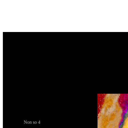
Non
s
o
Non so 4